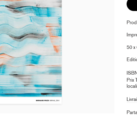
Produ
Impre
50 x
Editi
ISB
Prix 
local
Livra
Part