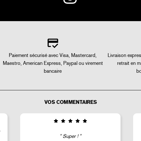
Paiement sécurisé avec Visa, Mastercard,
Livraison expre
Maestro, American Express, Paypal ou virement
retrait en 
bancaire
bo
VOS COMMENTAIRES
Good selection of fairly rare products;
very fast shipping (within 24 hours) and