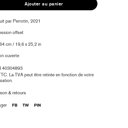
Ajouter au panier
it par Perrotin, 2021
ssion offset
 64 cm /
19,6 x 25,2
in
on ouverte
N 40304893
TTC. La TVA peut être retirée en fonction de votre
isation.
ison & retours
ager
FB
TW
PIN