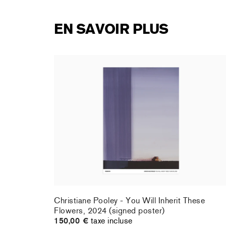
EN SAVOIR PLUS
rt : la
Christiane Pooley - You Will Inherit These
Flowers, 2024 (signed poster)
150,00 €
taxe incluse
rt : la
Christiane Pooley - You Will Inherit These
Flowers, 2024 (signed poster)
150,00 €
taxe incluse