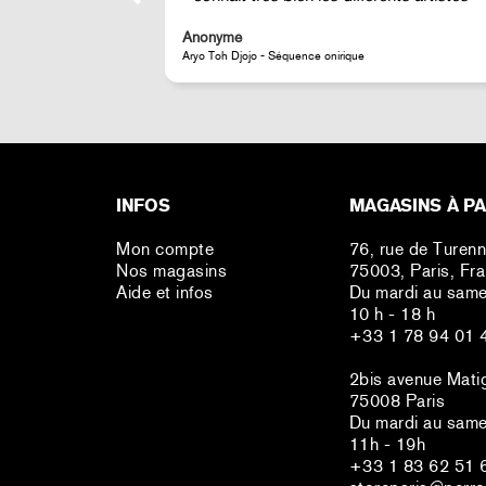
Anonyme
JR - Aimant classique « La Caverne du Pont-Neuf »
INFOS
MAGASINS À PA
Mon compte
76, rue de Turen
Nos magasins
75003, Paris, Fr
Aide et infos
Du mardi au same
10 h - 18 h
+33 1 78 94 01 
2bis avenue Mati
75008 Paris
Du mardi au same
11h - 19h
+33 1 83 62 51 