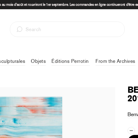
au mois d'août et rouvriront le 1er septembre. Les commandes en ligne continueront d'être e
sculpturales
Objets
Éditions Perrotin
From the Archives
BE
20
Bern