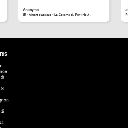
well-protected.
steeven d.
Perrotin Store Paris
RIS
ne
ance
di
48
gnon
di
64