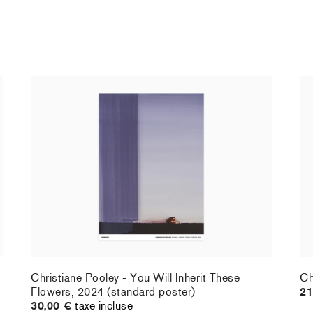
Christiane Pooley - You Will Inherit These
Ch
Flowers, 2024 (standard poster)
21
30,00 €
taxe incluse
Christiane Pooley - You Will Inherit These
Ch
Flowers, 2024 (standard poster)
21
30,00 €
taxe incluse