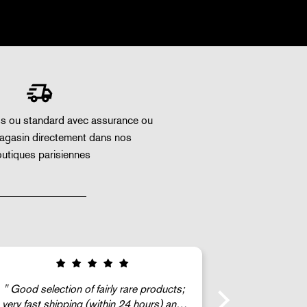
ss ou standard avec assurance ou
magasin directement dans nos
utiques parisiennes
Le vendeu
C'est génial !!!
(un homme 