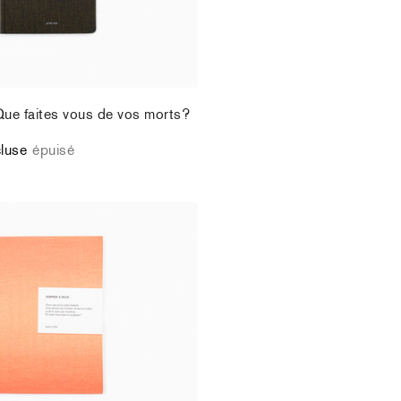
Que faites vous de vos morts?
cluse
épuisé
Parce que (Revised and
n)
cluse