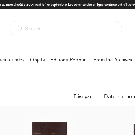
au mois d'août et rouvriront le 1er septembre. Les commandes en ligne continueront d'être e
sculpturales
Objets
Éditions Perrotin
From the Archives
Trier par :
Sophie Calle - Catalogue raisonné of the
Sophie Calle - 
unfinished
l'inachevé
49,00 €
taxe incluse
49,00 €
taxe in