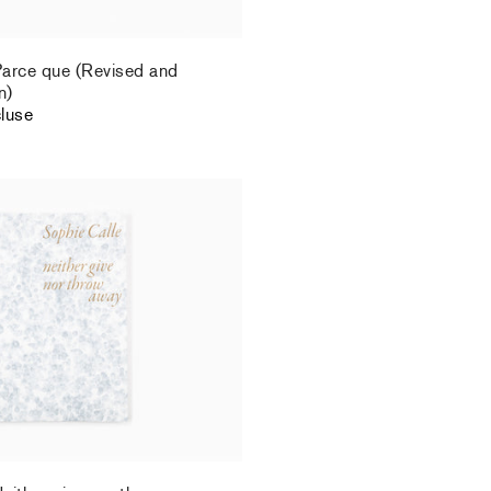
Parce que (Revised and
n)
cluse
Neither give nor throw away
cluse