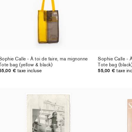
Sophie Calle - À toi de faire, ma mignonne
Sophie Calle - À
Tote bag (yellow & black)
Tote bag (black
55,00 €
taxe incluse
55,00 €
taxe in
Sophie Calle - Tu les as bien eus ! (standard
Sophie Calle - 
poster)
52,00 €
TTC
É
20,00 €
taxe incluse