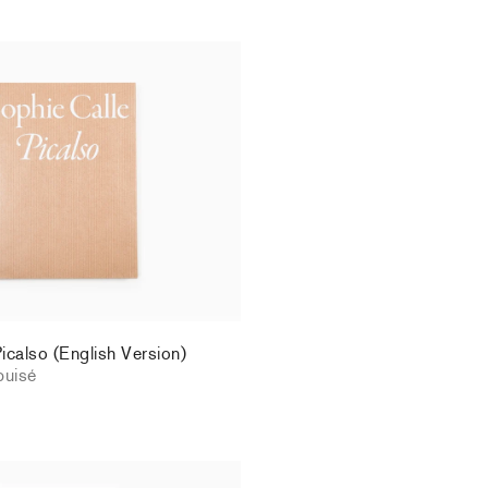
icalso (English Version)
puisé
icalso (English Version)
puisé