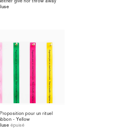
Neither give nor throw away
cluse
Proposition pour un rituel
ribbon - Yellow
cluse
épuisé
Proposition pour un rituel
ribbon - Yellow
cluse
épuisé