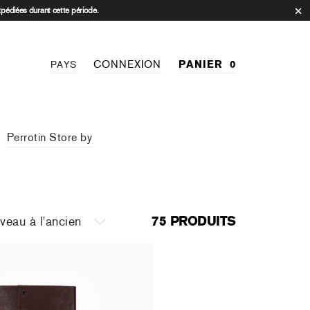
xpédiées durant cette période.
CONNEXION
PANIER
0
PAYS
Perrotin Store by
75 PRODUITS
Catalogue raisonné de
cluse