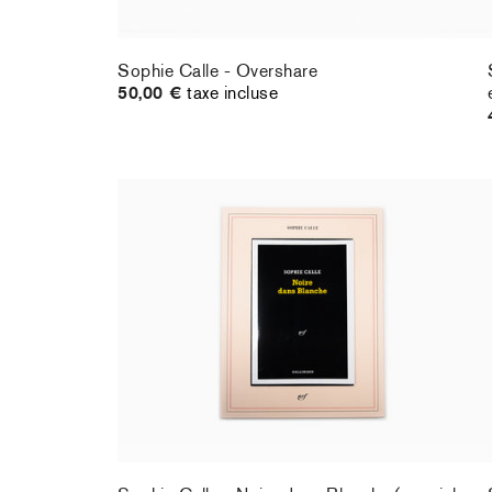
Sophie Calle - Overshare
50,00 €
taxe incluse
Sophie Calle - Noire dans Blanche (special
edition)
350,00 €
taxe incluse
épuisé