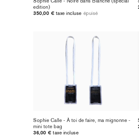
Sophie Calle - Noire dans Blanche (special
edition)
350,00 €
taxe incluse
épuisé
Sophie Calle - À toi de faire, ma mignonne -
mini tote bag
36,00 €
taxe incluse
Sophie Calle - À toi de faire, ma mignonne -
mini tote bag
36,00 €
taxe incluse