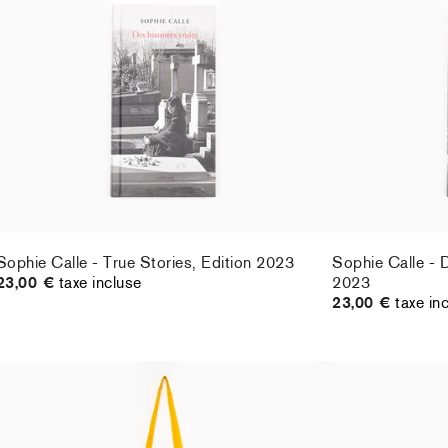
Sophie Calle - True Stories, Edition 2023
Sophie Calle - D
23,00 €
taxe incluse
2023
23,00 €
taxe in
Sophie Calle - True Stories, Edition 2023
Sophie Calle - D
23,00 €
taxe incluse
2023
23,00 €
taxe in
Sophie Calle - À toi de faire, ma mignonne
Sophie Calle - À
Tote bag (yellow & black)
Tote bag (black
55,00 €
taxe incluse
55,00 €
taxe in