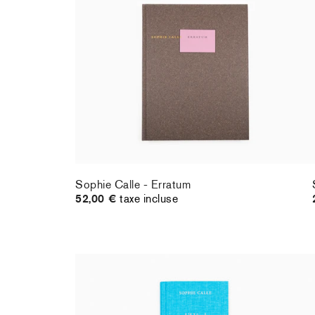
Sophie Calle - Erratum
52,00 €
taxe incluse
Sophie Calle - Erratum
52,00 €
taxe incluse
Sophie Calle - L'hôtel (Livre V)
19,00 €
taxe incluse
épuisé