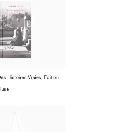
es Histoires Vraies, Edition
cluse
es Histoires Vraies, Edition
cluse
 toi de faire, ma mignonne
)
cluse