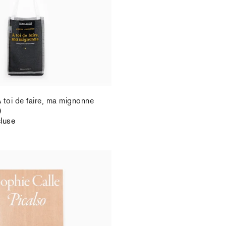
 toi de faire, ma mignonne
)
cluse
Picalso
puisé