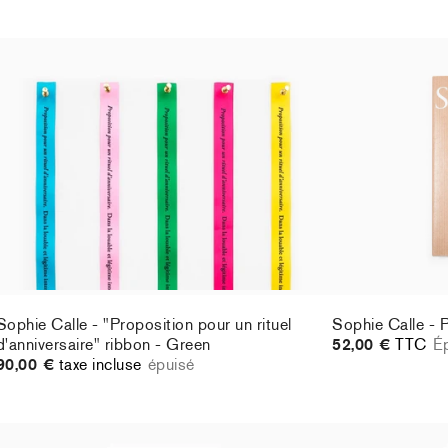
Sophie Calle - "Proposition pour un rituel
Sophie Calle - P
d'anniversaire" ribbon - Green
52,00 €
TTC
É
90,00 €
taxe incluse
épuisé
Sophie Calle - "Proposition pour un rituel
Sophie Calle - P
d'anniversaire" ribbon - Green
52,00 €
TTC
É
90,00 €
taxe incluse
épuisé