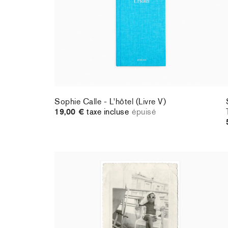
Sophie Calle - L'hôtel (Livre V)
19,00 €
taxe incluse
épuisé
Sophie Calle - Tu les as bien eus ! (signed
poster)
150,00 €
taxe incluse