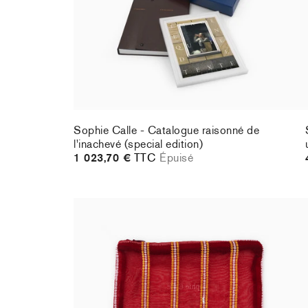
Sophie Calle - Catalogue raisonné de
l'inachevé (special edition)
1 023,70 €
TTC
Épuisé
Sophie Calle - Behind the Curtain Pouch
42,00 €
taxe incluse