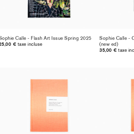
Sophie Calle - Flash Art Issue Spring 2025
Sophie Calle - 
25,00 €
taxe incluse
(new ed)
35,00 €
taxe in
Sophie Calle - Because (Revised and
Sophie Calle - 
expanded edition)
expanded editio
45,00 €
taxe incluse
45,00 €
taxe in