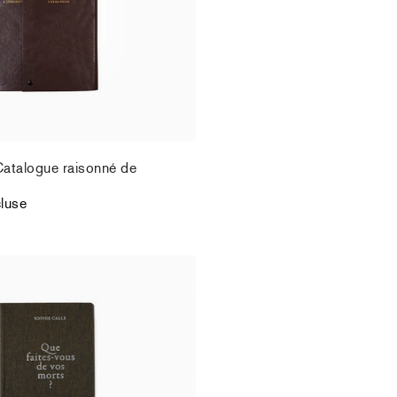
Catalogue raisonné de
cluse
Que faites vous de vos morts?
cluse
épuisé