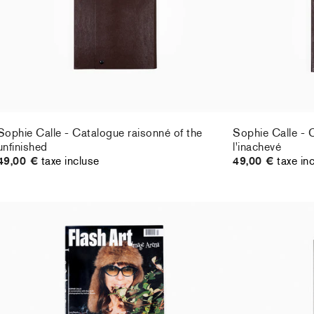
Sophie Calle - Catalogue raisonné of the
Sophie Calle - 
unfinished
l'inachevé
49,00 €
taxe incluse
49,00 €
taxe in
Sophie Calle - Flash Art Issue Spring 2025
Sophie Calle - 
25,00 €
taxe incluse
(new ed)
35,00 €
taxe in