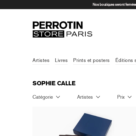
Nos boutiques seront fermées 
Artistes
Livres
Prints et posters
Éditions 
SOPHIE CALLE
Catégorie
Artistes
Prix
Sophie Calle - Catalogue raisonné de
l'inachevé (special edition)
1 023,70 €
TTC
Épuisé