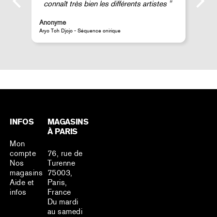
connaît très bien les différents artistes
Anonyme
A
Aryo Toh Djojo - Séquence onirique
J
INFOS
MAGASINS
À PARIS
Mon
compte
76, rue de
Nos
Turenne
magasins
75003,
Aide et
Paris,
infos
France
Du mardi
au samedi