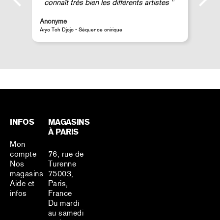
connaît très bien les différents artistes
Anonyme
A
Aryo Toh Djojo - Séquence onirique
J
INFOS
MAGASINS
À PARIS
Mon
compte
76, rue de
Nos
Turenne
magasins
75003,
Aide et
Paris,
infos
France
Du mardi
au samedi