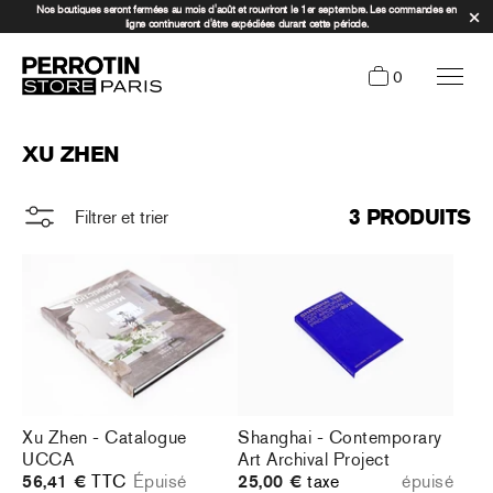
Nos boutiques seront fermées au mois d'août et rouvriront le 1er septembre. Les commandes en
ligne continueront d'être expédiées durant cette période.
0
XU ZHEN
3 PRODUITS
Filtrer et trier
Xu Zhen - Catalogue
Shanghai - Contemporary
UCCA
Art Archival Project
56,41 €
TTC
Épuisé
25,00 €
taxe
épuisé