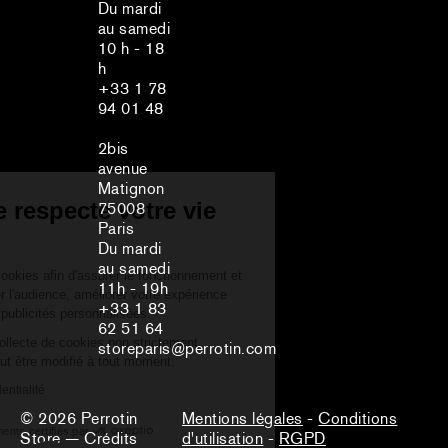
Du mardi
au samedi
10 h - 18
h
+33 1 78
94 01 48
2bis
avenue
Continuer sans accepter
Matignon
Perrotin Store respecte votre vie
75008
Paris
privée
Du mardi
au samedi
Perrotin Store utilise des cookies afin d'assurer le fonctionnement et
11h - 19h
la sécurité du site, mesurer l'audience, améliorer votre expérience
+33 1 83
utilisateur et proposer des publicités personnalisées.
62 51 64
Votre consentement à la collecte de cookies non strictement
storeparis@perrotin.com
nécessaires est libre et peut être modifié à tout moment.
Lire notre politique de confidentialité
© 2026
Perrotin
Mentions légales
-
Conditions
Consentements certifiés par
Store
—
Crédits
d'utilisation
-
RGPD