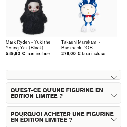
Mark Ryden - Yuki the
Takashi Murakami -
Young Yak (Black)
Backpack DOB
549,60 €
taxe incluse
276,00 €
taxe incluse
QU'EST-CE QU'UNE FIGURINE EN
ÉDITION LIMITÉE ?
Une figurine en édition limitée est une œuvre d'art de
POURQUOI ACHETER UNE FIGURINE
collection produite en nombre restreint, souvent peinte
EN ÉDITION LIMITÉE ?
à la main, numérotée et accompagnée d'un certificat