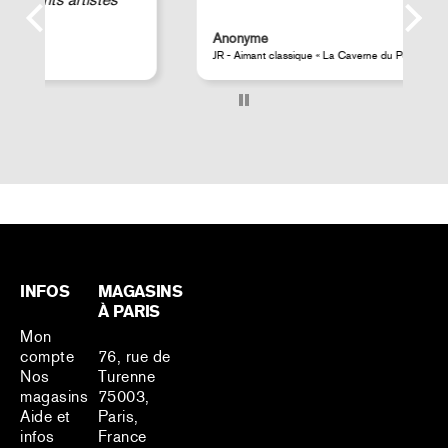
Anonyme
s
JR - Aimant classique « La Caverne du Pont-Neuf »
Pe
INFOS
MAGASINS
À PARIS
Mon
compte
76, rue de
Nos
Turenne
magasins
75003,
Aide et
Paris,
infos
France