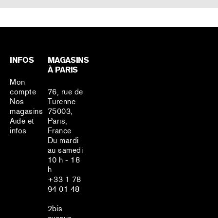
INFOS
MAGASINS
À PARIS
Mon
compte
76, rue de
Nos
Turenne
magasins
75003,
Aide et
Paris,
infos
France
Du mardi
au samedi
10 h - 18
h
+33 1 78
94 01 48
2bis