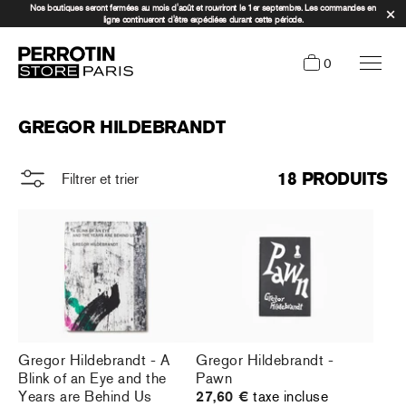
Nos boutiques seront fermées au mois d'août et rouvriront le 1er septembre. Les commandes en
ligne continueront d'être expédiées durant cette période.
0
GREGOR HILDEBRANDT
18 PRODUITS
Filtrer et trier
Gregor Hildebrandt - A
Gregor Hildebrandt -
Blink of an Eye and the
Pawn
Years are Behind Us
27,60 €
taxe incluse