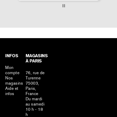
INFOS
MAGASINS
À PARIS
Mon
compte
76, rue de
Nos
Turenne
magasins
75003,
Aide et
Paris,
infos
France
Du mardi
au samedi
10 h - 18
h