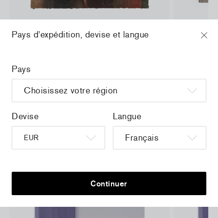
Danielle Orchard - Smoky Beach II
Danielle Orc
Pays d'expédition, devise et langue
de
660,00 €
taxe incluse
42,00 €
tax i
Pays
EN SAVOIR PLUS
Devise
Langue
Continuer