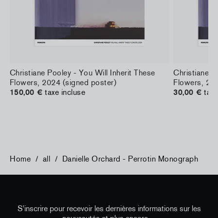
a
Christiane Pooley - You Will Inherit These
Christiane P
Flowers, 2024 (signed poster)
Flowers, 202
150,00 €
taxe incluse
30,00 €
taxe
Home
/
all
/
Danielle Orchard - Perrotin Monograph
S'inscrire pour recevoir les dernières informations sur les