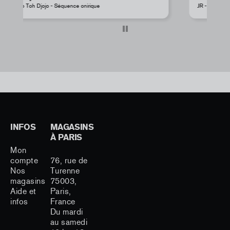
JR - Aimant classique « La Caverne du Pont-Neuf »
Pe
INFOS
MAGASINS
À PARIS
Mon
compte
76, rue de
Nos
Turenne
magasins
75003,
Aide et
Paris,
infos
France
Du mardi
au samedi