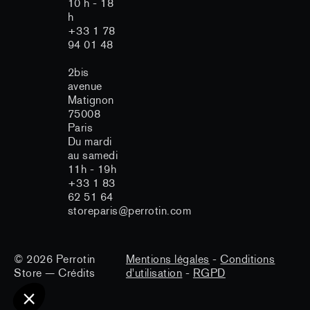
10 h - 18
h
+33 1 78
94 01 48
2bis
avenue
Matignon
75008
especte votre vie
Paris
Du mardi
au samedi
11h - 19h
ies afin d'assurer le fonctionnement et
+33 1 83
audience, améliorer votre expérience
licités personnalisées.
62 51 64
storeparis@perrotin.com
te de cookies non strictement
tre modifié à tout moment.
lité
© 2026
Perrotin
Mentions légales
-
Conditions
Store
—
Crédits
d'utilisation
-
RGPD
ertifiés par