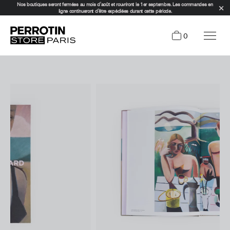
Nos boutiques seront fermées au mois d'août et rouvriront le 1er septembre. Les commandes en
ligne continueront d'être expédiées durant cette période.
0