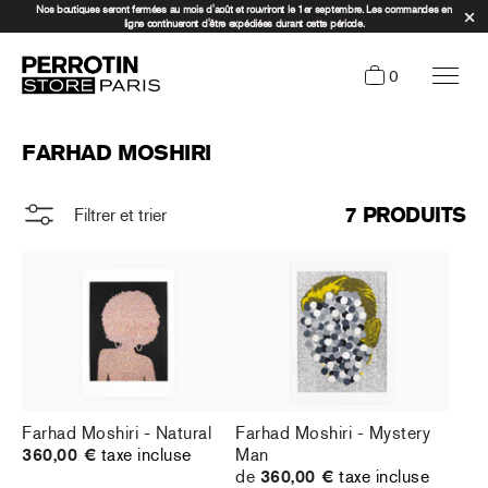
Nos boutiques seront fermées au mois d'août et rouvriront le 1er septembre. Les commandes en
ligne continueront d'être expédiées durant cette période.
0
FARHAD MOSHIRI
7 PRODUITS
Filtrer et trier
Farhad Moshiri - Natural
Farhad Moshiri - Mystery
360,00 €
taxe incluse
Man
de
360,00 €
taxe incluse