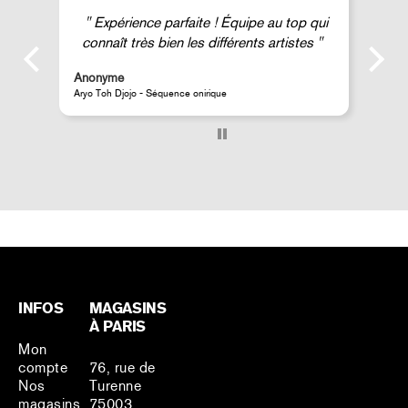
Expérience parfaite ! Équipe au top qui
connaît très bien les différents artistes
Anonyme
A
Aryo Toh Djojo - Séquence onirique
J
INFOS
MAGASINS
À PARIS
Mon
compte
76, rue de
Nos
Turenne
magasins
75003,