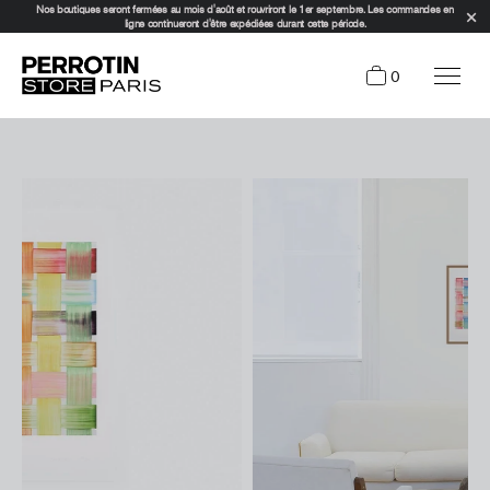
Nos boutiques seront fermées au mois d'août et rouvriront le 1er septembre. Les commandes en
ligne continueront d'être expédiées durant cette période.
0