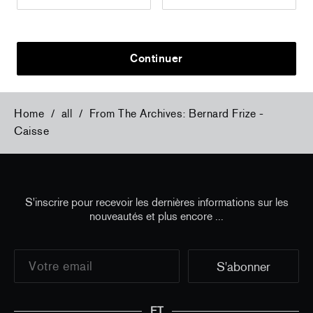
Flowers, 2024 (signed poster)
Flowers, 202
150,00 €
taxe incluse
30,00 €
taxe
Continuer
Home
/
all
/
From The Archives: Bernard Frize -
Caisse
S'inscrire pour recevoir les dernières informations sur les
nouveautés et plus encore ...
ET