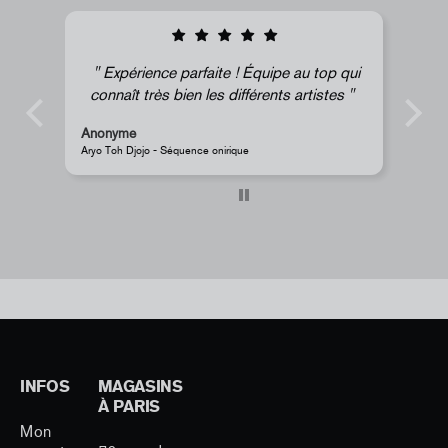
quipe au top qui
Super !
rents artistes
Anonyme
JR - Aimant classique « La Caverne du Pont-Neuf »
INFOS
MAGASINS
À PARIS
Mon