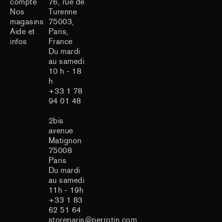
compte
76, rue de
Nos
Turenne
magasins
75003,
Aide et
Paris,
infos
France
Du mardi
au samedi
10 h - 18
h
+33 1 78
94 01 48
2bis
avenue
Matignon
75008
Paris
Du mardi
au samedi
11h - 19h
+33 1 83
62 51 64
storeparis@perrotin.com