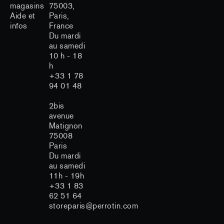
magasins
75003,
Aide et
Paris,
infos
France
Du mardi
au samedi
10 h - 18
h
+33 1 78
94 01 48
2bis
avenue
Matignon
75008
Paris
Du mardi
au samedi
11h - 19h
+33 1 83
62 51 64
storeparis@perrotin.com