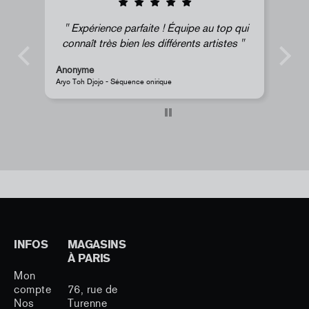
top qui
Super !
istes
Anonyme
JR - Aimant classique « La Caverne du Pont-Neuf »
INFOS
MAGASINS
À PARIS
Mon
compte
76, rue de
Nos
Turenne