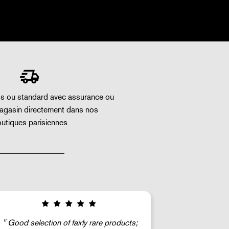
ss ou standard avec assurance ou
magasin directement dans nos
utiques parisiennes
Le vendeur
C'est génial !!!