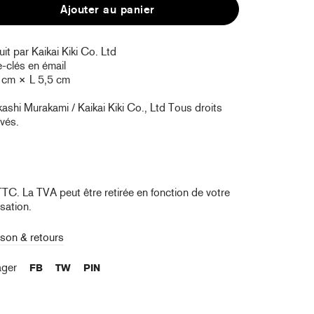
Ajouter au panier
it par Kaikai Kiki Co. Ltd
-clés en émail
 cm × L 5,5 cm
shi Murakami / Kaikai Kiki Co., Ltd Tous droits
vés.
TTC. La TVA peut être retirée en fonction de votre
isation.
ison & retours
ager
FB
TW
PIN