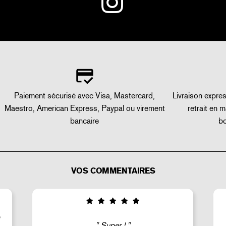
Paiement sécurisé avec Visa, Mastercard,
Livraison expre
Maestro, American Express, Paypal ou virement
retrait en 
bancaire
bo
VOS COMMENTAIRES
Good selection of fairly rare products;