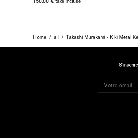
150,00 €
taxe incluse
Home
/
all
/
Takashi Murakami - Kiki Metal Ke
S'inscrir