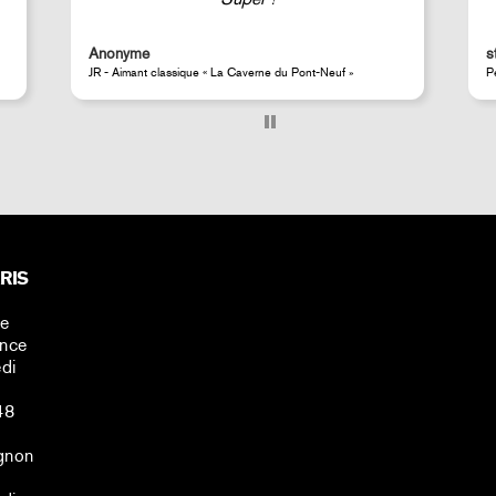
very fast shipping (within 24 hours) and
well-protected.
steeven d.
Perrotin Store Paris
RIS
ne
ance
di
48
gnon