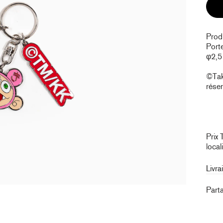
Produ
Porte
φ2,5
©Taka
réser
Prix 
local
Livra
Part