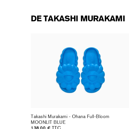
DE TAKASHI MURAKAMI
te DOB
Takashi Murakami - Ohana Full-Bloom
MOONLIT BLUE
138,00 €
TTC
te DOB
Takashi Murakami - Ohana Full-Bloom
MOONLIT BLUE
138,00 €
TTC