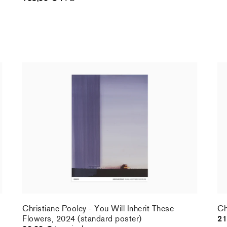
Christiane Pooley - You Will Inherit These
Ch
Flowers, 2024 (standard poster)
21
30,00 €
taxe incluse
Christiane Pooley - You Will Inherit These
Ch
Flowers, 2024 (standard poster)
21