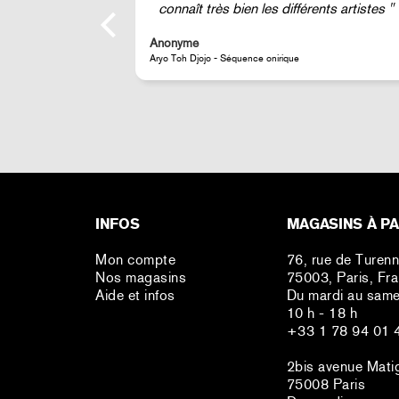
ents artistes
Anonyme
JR - Aimant classique « La Caverne du Pont-Neuf »
INFOS
MAGASINS À PA
Mon compte
76, rue de Turen
Nos magasins
75003, Paris, Fr
Aide et infos
Du mardi au same
10 h - 18 h
+33 1 78 94 01 
2bis avenue Mati
75008 Paris