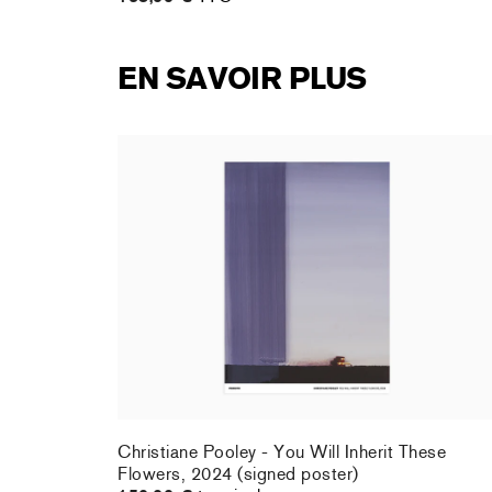
EN SAVOIR PLUS
rt : la
Christiane Pooley - You Will Inherit These
Flowers, 2024 (signed poster)
150,00 €
taxe incluse
rt : la
Christiane Pooley - You Will Inherit These
Flowers, 2024 (signed poster)