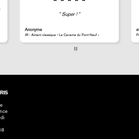
Good selection of fairly rare products;
very fast shipping (within 24 hours) and
well-protected.
steeven d.
A
Perrotin Store Paris
J
RIS
ne
ance
di
48