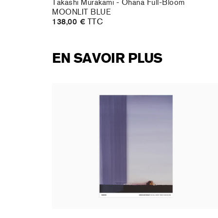
te DOB
Takashi Murakami - Ohana Full-Bloom
MOONLIT BLUE
138,00 €
TTC
EN SAVOIR PLUS
rt : la
Christiane Pooley - You Will Inherit These
Flowers, 2024 (signed poster)
150,00 €
taxe incluse