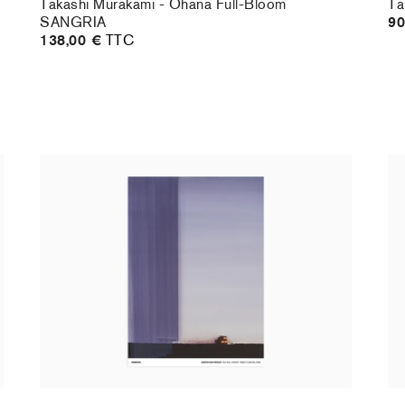
Takashi Murakami - Ohana Full-Bloom
Ta
SANGRIA
90
138,00 €
TTC
Christiane Pooley - You Will Inherit These
Ch
Flowers, 2024 (standard poster)
21
30,00 €
taxe incluse