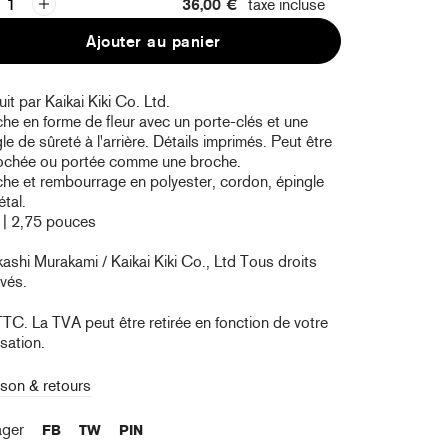
36,00 €
taxe incluse
Ajouter au panier
it par Kaikai Kiki Co. Ltd.
he en forme de fleur avec un porte-clés et une
le de sûreté à l'arrière. Détails imprimés. Peut être
ochée ou portée comme une broche.
che et rembourrage en polyester, cordon, épingle
tal.
 | 2,75 pouces
ashi Murakami / Kaikai Kiki Co., Ltd
Tous droits
vés.
TTC. La TVA peut être retirée en fonction de votre
isation.
ison & retours
ager
FB
TW
PIN