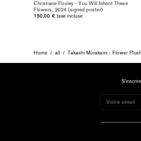
rt : la
Christiane Pooley - You Will Inherit These
Flowers, 2024 (signed poster)
150,00 €
taxe incluse
Home
/
all
/
Takashi Murakami - Flower Plus
S'inscrir