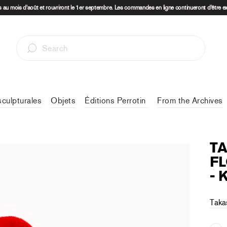
au mois d'août et rouvriront le 1er septembre. Les commandes en ligne continueront d'être e
sculpturales
Objets
Éditions Perrotin
From the Archives
TA
F
- 
Taka