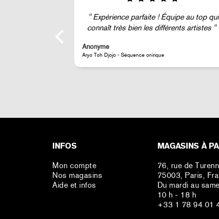
ipe au top qui
Super !
nts artistes
Anonyme
JR - Aimant classique « La Caverne du Pont-Neuf »
INFOS
MAGASINS À PA
Mon compte
76, rue de Turen
Nos magasins
75003, Paris, Fr
Aide et infos
Du mardi au same
10 h - 18 h
+33 1 78 94 01 