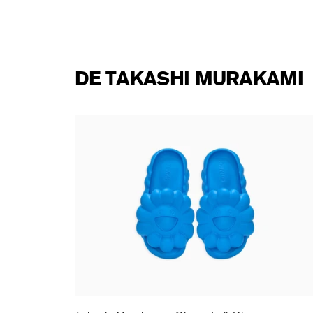
DE TAKASHI MURAKAMI
te DOB
Takashi Murakami - Ohana Full-Bloom
MOONLIT BLUE
138,00 €
TTC