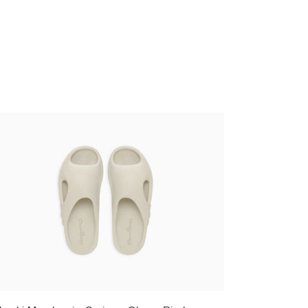
kashi Murakami - Surippa Ohana Birch
,00 €
taxe incluse