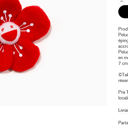
Produ
Peluc
éping
accr
Pelu
en mé
7 cm
©Tak
réser
Prix 
local
Livra
Part