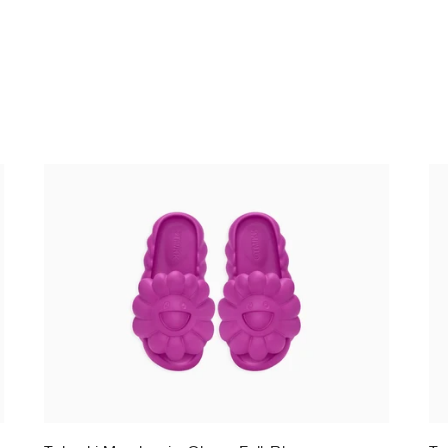
Takashi Murakami - Ohana Full-Bloom
Ta
SANGRIA
90
138,00 €
TTC