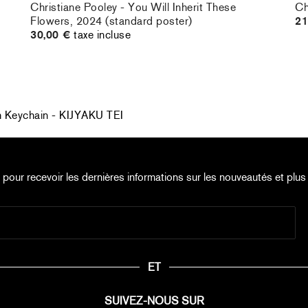
Christiane Pooley - You Will Inherit These
Ch
Flowers, 2024 (standard poster)
21
30,00 €
taxe incluse
h Keychain - KIJYAKU TEI
e pour recevoir les dernières informations sur les nouveautés et plus 
ET
SUIVEZ-NOUS SUR