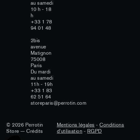
au samedi
10 h - 18
h
+33 1 78
94 01 48
2bis
avenue
Matignon
75008
rotin Store respecte votre vie
Paris
Du mardi
vée
au samedi
11h - 19h
n Store utilise des cookies afin d'assurer le fonctionnement et
+33 1 83
rité du site, mesurer l'audience, améliorer votre expérience
teur et proposer des publicités personnalisées.
62 51 64
storeparis@perrotin.com
onsentement à la collecte de cookies non strictement
ires est libre et peut être modifié à tout moment.
re politique de confidentialité
© 2026
Perrotin
Mentions légales
-
Conditions
Store
—
Crédits
d'utilisation
-
RGPD
Consentements certifiés par