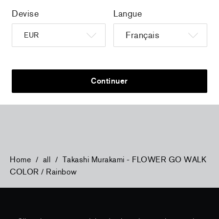
Devise
Langue
a
Christiane Pooley - You Will Inherit These
Christiane P
Continuer
Flowers, 2024 (signed poster)
Flowers, 202
150,00 €
taxe incluse
30,00 €
taxe
Home
/
all
/
Takashi Murakami - FLOWER GO WALK
COLOR / Rainbow