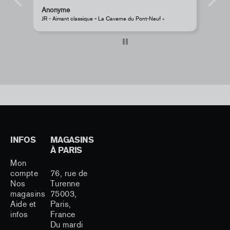
Anonyme
s
JR - Aimant classique « La Caverne du Pont-Neuf »
Pe
INFOS
MAGASINS
À PARIS
Mon
compte
76, rue de
Nos
Turenne
magasins
75003,
Aide et
Paris,
infos
France
Du mardi