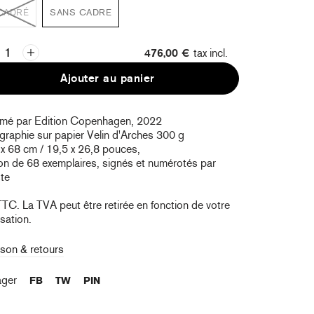
CADRÉ
SANS CADRE
476,00 €
tax incl.
Ajouter au panier
imé par Edition Copenhagen, 2022
graphie sur papier Velin d'Arches 300 g
 x 68 cm / 19,5 x 26,8 pouces,
on de 68 exemplaires, signés et numérotés par
ste
TTC. La TVA peut être retirée en fonction de votre
isation.
ison & retours
ager
FB
TW
PIN