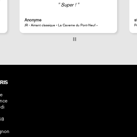
Good selection of fairly rare products;
very fast shipping (within 24 hours) and
well-protected.
steeven d.
A
Perrotin Store Paris
J
RIS
ne
ance
di
48
gnon