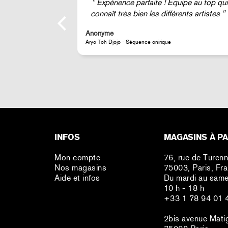
ipe au top qui
Super !
nts artistes
Anonyme
JR - Aimant classique « La Caverne du Pont-Neuf »
INFOS
MAGASINS À PA
Mon compte
76, rue de Turen
Nos magasins
75003, Paris, Fr
Aide et infos
Du mardi au same
10 h - 18 h
+33 1 78 94 01 
2bis avenue Mati