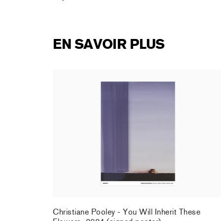
EN SAVOIR PLUS
rt : la
Christiane Pooley - You Will Inherit These
Flowers, 2024 (signed poster)
150,00 €
taxe incluse
rt : la
Christiane Pooley - You Will Inherit These