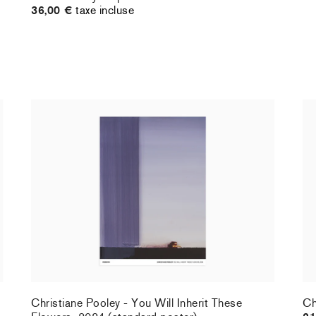
36,00 €
taxe incluse
Christiane Pooley - You Will Inherit These
Ch
Flowers, 2024 (standard poster)
21
30,00 €
taxe incluse
Christiane Pooley - You Will Inherit These
Ch