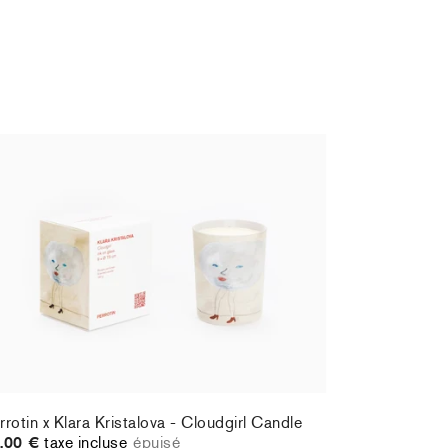
rrotin x Klara Kristalova - Cloudgirl Candle
,00 €
taxe incluse
épuisé
rrotin x Klara Kristalova - Cloudgirl Candle
,00 €
taxe incluse
épuisé