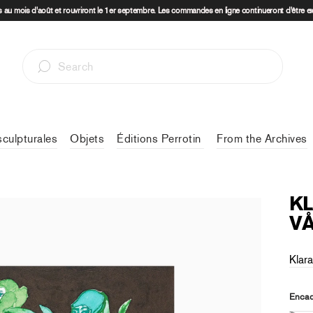
au mois d'août et rouvriront le 1er septembre. Les commandes en ligne continueront d'être e
sculpturales
Objets
Éditions Perrotin
From the Archives
KL
VÅ
Klara
Encad