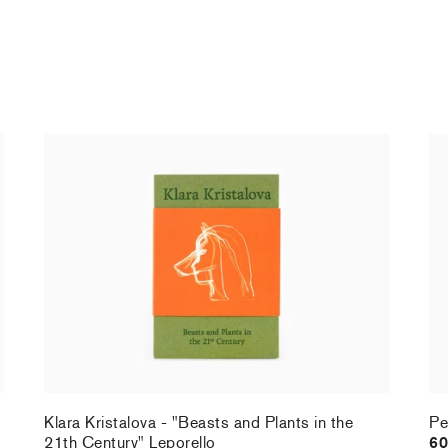
Klara Kristalova - "Beasts and Plants in the
Pe
21th Century" Leporello
60
36,00 €
taxe incluse
Klara Kristalova - "Beasts and Plants in the
Pe
21th Century" Leporello
60