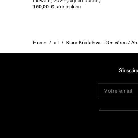
Flowers, 2024 (signed poster)
150,00 €
taxe incluse
Home
/
all
/
Klara Kristalova - Om våren / A
S'inscrir