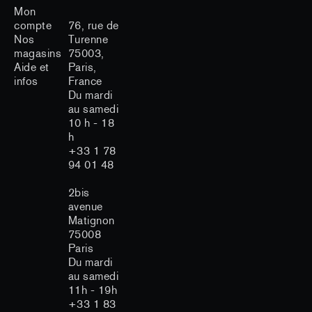
Mon
compte
76, rue de
Nos
Turenne
magasins
75003,
Aide et
Paris,
infos
France
Du mardi
au samedi
10 h - 18
h
+33 1 78
94 01 48
2bis
avenue
Matignon
75008
Paris
Du mardi
au samedi
11h - 19h
+33 1 83