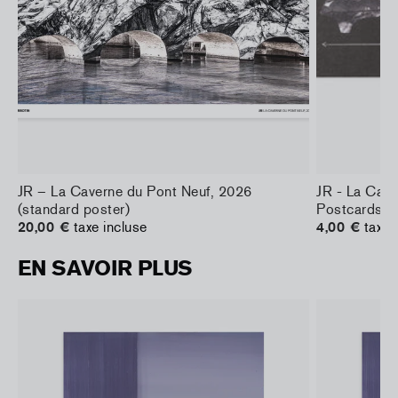
JR – La Caverne du Pont Neuf, 2026
JR - La Cav
(standard poster)
Postcards
20,00 €
taxe incluse
4,00 €
taxe 
EN SAVOIR PLUS