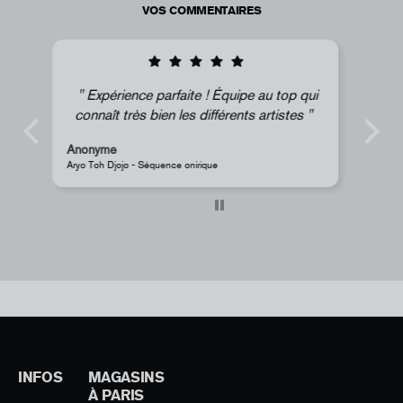
VOS COMMENTAIRES
qui
Super !
Anonyme
JR - Aimant classique « La Caverne du Pont-Neuf »
INFOS
MAGASINS
À PARIS