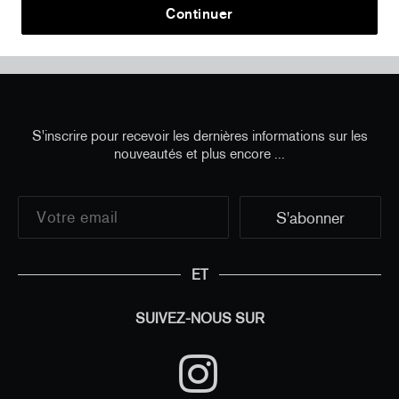
Continuer
Home
/
all
/
JR x Au Vieux Campeur - La Caverne du
Pont-Neuf - T-Shirt (Kid)
S'inscrire pour recevoir les dernières informations sur les
nouveautés et plus encore ...
ET
SUIVEZ-NOUS SUR