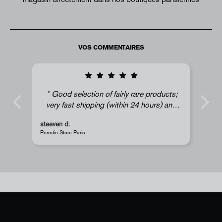
VOS COMMENTAIRES
Good selection of fairly rare products;
very fast shipping (within 24 hours) and
well-protected.
steeven d.
A
Perrotin Store Paris
J