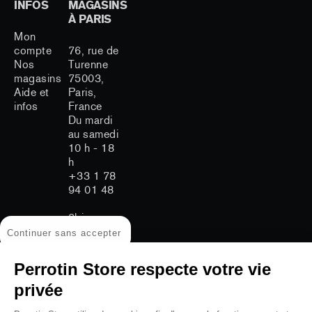
INFOS
MAGASINS
À PARIS
Mon
compte
76, rue de
Nos
Turenne
magasins
75003,
Aide et
Paris,
infos
France
Du mardi
au samedi
10 h - 18
h
+33 1 78
94 01 48
2bis
avenue
Continuer sans accepter
Matignon
75008
Perrotin Store respecte votre vie
Paris
Du mardi
privée
au samedi