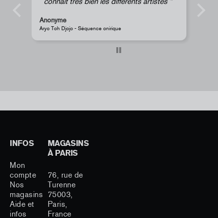
connaît très bien les différents artistes
Anonyme
Anonyme
Aryo Toh Djojo - Séquence onirique
JR - Aimant classi
INFOS
MAGASINS
À PARIS
Mon
compte
76, rue de
Nos
Turenne
magasins
75003,
Aide et
Paris,
infos
France