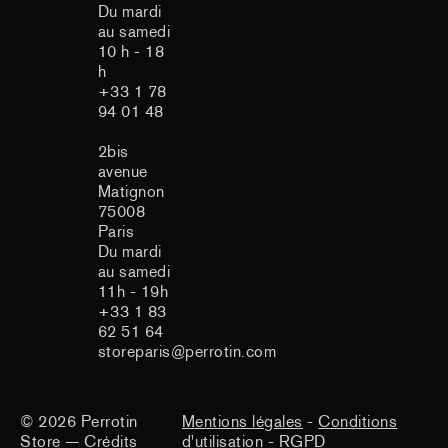
Du mardi
au samedi
10 h - 18
h
+33 1 78
94 01 48
2bis
avenue
Matignon
75008
especte votre vie
Paris
Du mardi
au samedi
11h - 19h
ies afin d'assurer le fonctionnement et
+33 1 83
audience, améliorer votre expérience
62 51 64
licités personnalisées.
storeparis@perrotin.com
te de cookies non strictement
tre modifié à tout moment.
lité
© 2026
Perrotin
Mentions légales
-
Conditions
Store
—
Crédits
d'utilisation
-
RGPD
ertifiés par