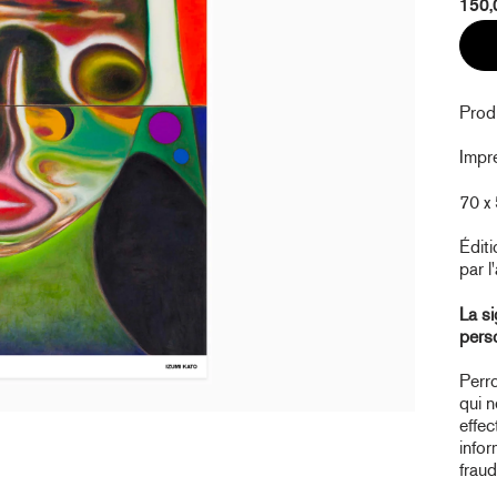
150,
Produ
Impre
70 x 
Éditi
par l'
La si
pers
Perro
qui n
effe
infor
frau