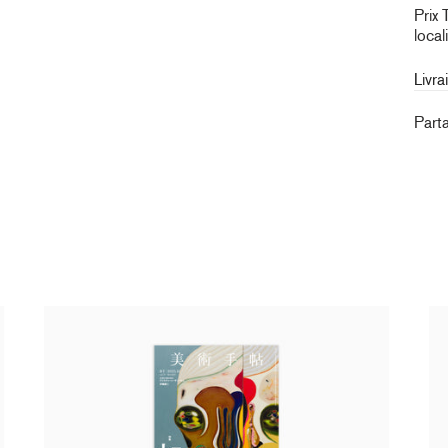
Prix 
local
Livra
Part
Izumi Kato - Bijyutu Techo Magazine Issue
Iz
#1107
50
30,00 €
taxe incluse
épuisé