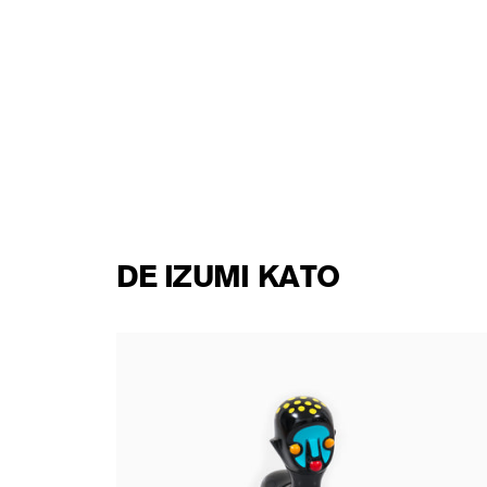
DE IZUMI KATO
ig
Izumi Kato - Soft Vinyl Figurine Four Legged
150,00 €
taxe incluse