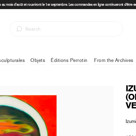
au mois d'août et rouvriront le 1er septembre. Les commandes en ligne continueront d'être e
sculpturales
Objets
Éditions Perrotin
From the Archives
IZ
(O
VE
Izum