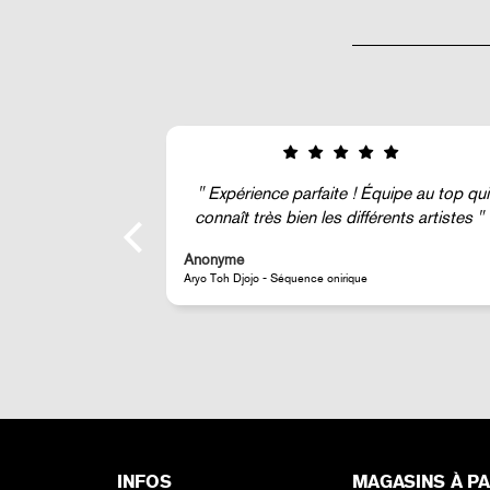
quipe au top qui
Super !
rents artistes
Anonyme
JR - Aimant classique « La Caverne du Pont-Neuf »
INFOS
MAGASINS À PA