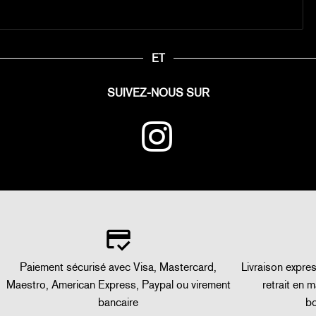
ET
SUIVEZ-NOUS SUR
Paiement sécurisé avec Visa, Mastercard,
Livraison expre
Maestro, American Express, Paypal ou virement
retrait en 
bancaire
bo