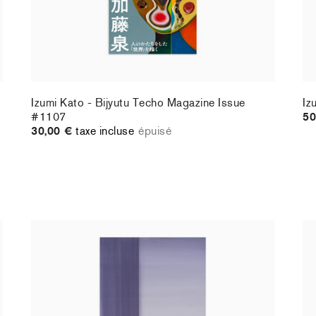
Izumi Kato - Bijyutu Techo Magazine Issue
Iz
#1107
50
30,00 €
taxe incluse
épuisé
Christiane Pooley - You Will Inherit These
Ch
Flowers, 2024 (signed poster)
Fl
150,00 €
taxe incluse
30