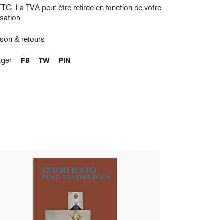
TTC. La TVA peut être retirée en fonction de votre
isation.
ison & retours
ager
FB
TW
PIN
umi Kato - Road to Somebody
,00 €
taxe incluse