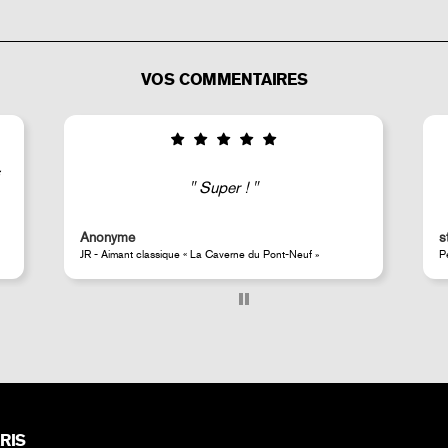
VOS COMMENTAIRES
Good selection of fairly rare products;
very fast shipping (within 24 hours) and
well-protected.
steeven d.
Perrotin Store Paris
RIS