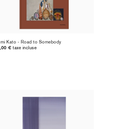
umi Kato - Road to Somebody
,00 €
taxe incluse
ristiane Pooley - You Will Inherit These
owers, 2024 (standard poster)
,00 €
taxe incluse