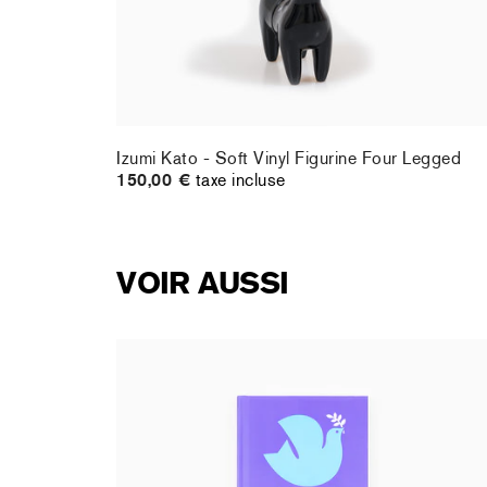
ig
Izumi Kato - Soft Vinyl Figurine Four Legged
150,00 €
taxe incluse
VOIR AUSSI
Shana Gozansky - Mon premier livre d'art : la
Paix
17,95 €
taxe incluse