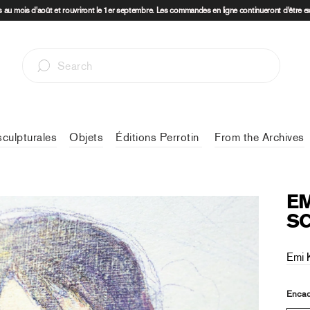
au mois d'août et rouvriront le 1er septembre. Les commandes en ligne continueront d'être e
sculpturales
Objets
Éditions Perrotin
From the Archives
EM
S
Emi 
Encad