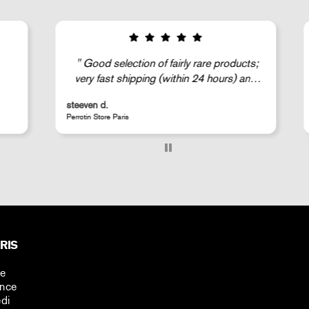
Good selection of fairly rare products;
very fast shipping (within 24 hours) and
well-protected.
steeven d.
A
Perrotin Store Paris
J
RIS
ne
ance
di