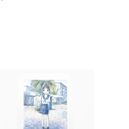
i Kuraya - Summer of Fourteen
900,00 €
taxe incluse