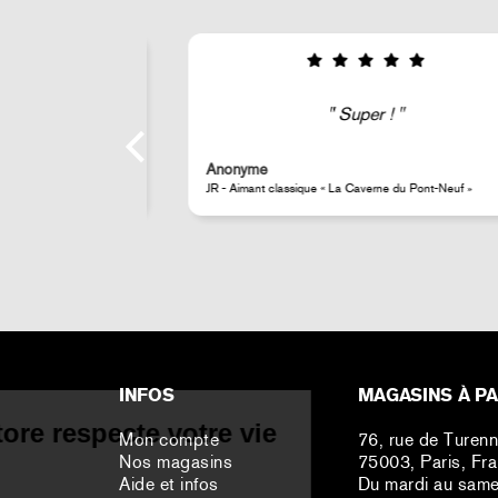
ipe au top qui
Super !
nts artistes
Anonyme
JR - Aimant classique « La Caverne du Pont-Neuf »
Continuer sans accepter
INFOS
MAGASINS À PA
Perrotin Store respecte votre vie
Mon compte
76, rue de Turen
Nos magasins
75003, Paris, Fr
privée
Aide et infos
Du mardi au same