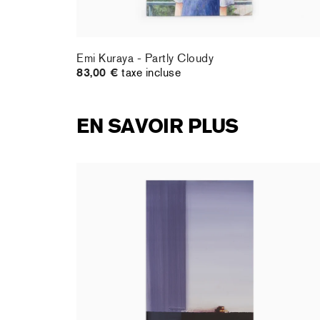
Emi Kuraya - Partly Cloudy
83,00 €
taxe incluse
EN SAVOIR PLUS
rt : la
Christiane Pooley - You Will Inherit These
Flowers, 2024 (signed poster)
150,00 €
taxe incluse