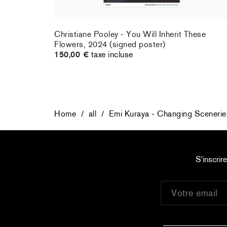
rt : la
Christiane Pooley - You Will Inherit These
Flowers, 2024 (signed poster)
150,00 €
taxe incluse
Home
/
all
/
Emi Kuraya - Changing Scenerie
S'inscrir