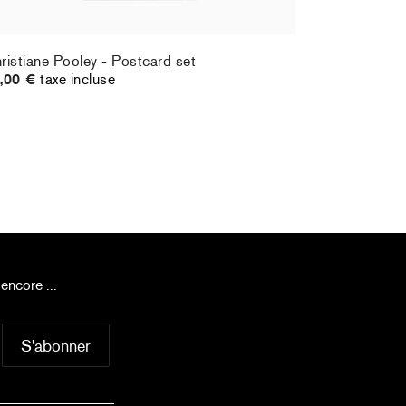
ristiane Pooley - Postcard set
Hernan Bas
,00 €
taxe incluse
70,00 €
ta
encore ...