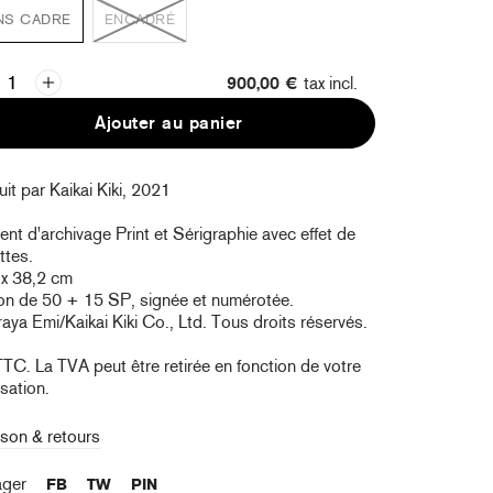
NS CADRE
ENCADRÉ
900,00 €
tax incl.
Ajouter au panier
it par Kaikai Kiki, 2021
nt d'archivage Print et Sérigraphie avec effet de
ettes.
 x 38,2 cm
ion de 50 + 15 SP, signée et numérotée.
ya Emi/Kaikai Kiki Co., Ltd. Tous droits réservés.
TTC. La TVA peut être retirée en fonction de votre
isation.
ison & retours
ager
FB
TW
PIN