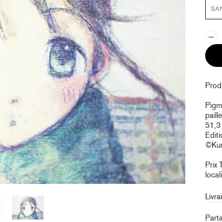
SA
Produ
Pigme
paill
51,3
Edit
©Kura
Prix 
local
Livra
Part