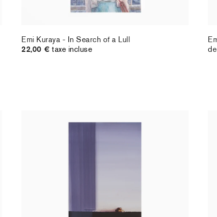
Emi Kuraya - In Search of a Lull
Em
22,00 €
taxe incluse
de
Christiane Pooley - You Will Inherit These
Ch
Flowers, 2024 (standard poster)
21
30,00 €
taxe incluse