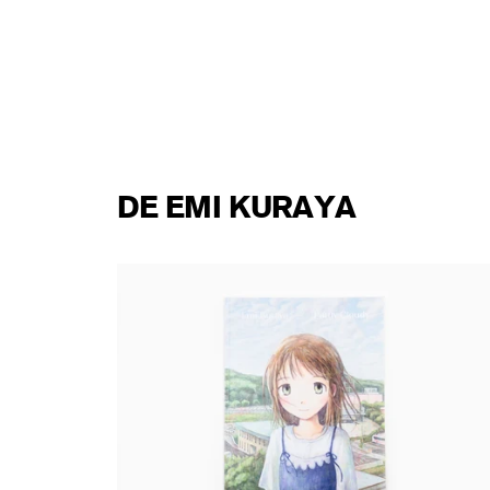
DE EMI KURAYA
Emi Kuraya - Partly Cloudy
83,00 €
taxe incluse