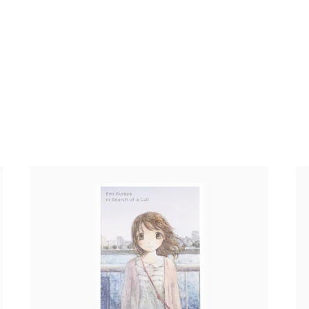
Emi Kuraya - In Search of a Lull
Em
22,00 €
taxe incluse
de