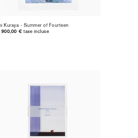
i Kuraya - Summer of Fourteen
900,00 €
taxe incluse
ristiane Pooley - Postcard set
Hernan Bas
,00 €
taxe incluse
70,00 €
ta