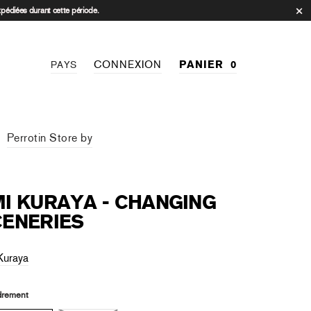
xpédiées durant cette période.
CONNEXION
PANIER
0
PAYS
Perrotin Store by
I KURAYA - CHANGING
CENERIES
Kuraya
rement