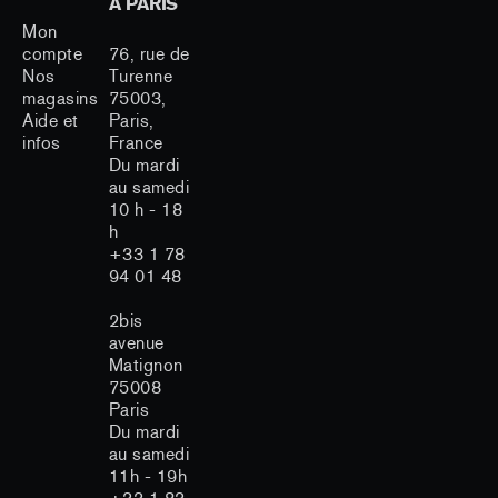
À PARIS
Mon
compte
76, rue de
Nos
Turenne
magasins
75003,
Aide et
Paris,
infos
France
Du mardi
au samedi
10 h - 18
h
+33 1 78
94 01 48
2bis
avenue
Matignon
75008
Paris
Du mardi
au samedi
11h - 19h