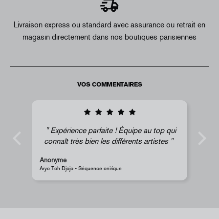
Livraison express ou standard avec assurance ou retrait en
magasin directement dans nos boutiques parisiennes
VOS COMMENTAIRES
Expérience parfaite ! Équipe au top qui
connaît très bien les différents artistes
Anonyme
A
Aryo Toh Djojo - Séquence onirique
J