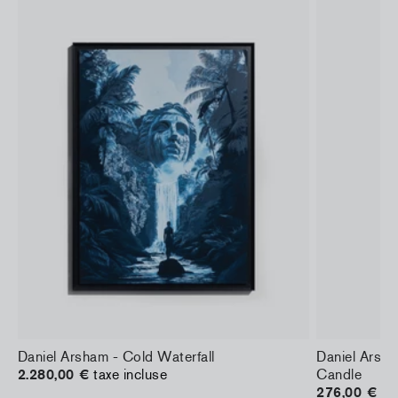
Daniel Arsham - Cold Waterfall
Daniel Arsh
2.280,00 €
taxe incluse
Candle
276,00 €
ta