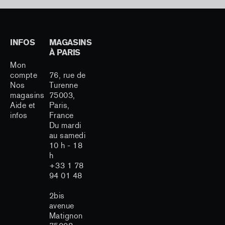
INFOS
MAGASINS
À PARIS
Mon
compte
76, rue de
Nos
Turenne
magasins
75003,
Aide et
Paris,
infos
France
Du mardi
au samedi
10 h - 18
h
+33 1 78
94 01 48
2bis
avenue
Matignon