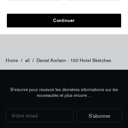
a
Christiane Pooley - You Will Inherit These
Christiane P
Flowers, 2024 (signed poster)
Flowers, 202
Continuer
150,00 €
taxe incluse
30,00 €
taxe
Home
/
all
/
Daniel Arsham - 100 Hotel Sketches
S'inscrire pour recevoir les dernières informations sur les
nouveautés et plus encore ...