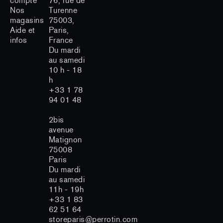
compte
76, rue de
Nos
Turenne
magasins
75003,
Aide et
Paris,
infos
France
Du mardi
au samedi
10 h - 18
h
+33 1 78
94 01 48
2bis
avenue
Matignon
75008
n Store respecte votre vie
Paris
Du mardi
au samedi
11h - 19h
 utilise des cookies afin d'assurer le fonctionnement et
+33 1 83
 site, mesurer l'audience, améliorer votre expérience
62 51 64
 proposer des publicités personnalisées.
storeparis@perrotin.com
ement à la collecte de cookies non strictement