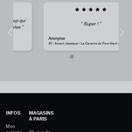
i
Super !
Anonyme
s
JR - Aimant classique « La Caverne du Pont-Neuf »
Pe
INFOS
MAGASINS
À PARIS
Mon