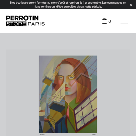
Nos boutiques seront fermées au mois d'août et rouvriront le 1er septembre. Les commandes en
ligne continueront d'être expédiées durant cette période.
0