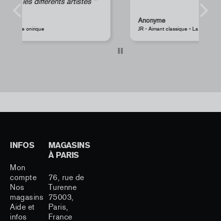
Anonyme
s
JR - Aimant classique « La Caverne du Pont-Neuf »
P
INFOS
MAGASINS
À PARIS
Mon
compte
76, rue de
Nos
Turenne
magasins
75003,
Aide et
Paris,
infos
France