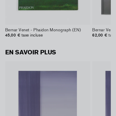
ne
Bernar Venet - Phaidon Monograph (EN)
Bernar Vene
45,00 €
taxe incluse
62,00 €
taxe
EN SAVOIR PLUS