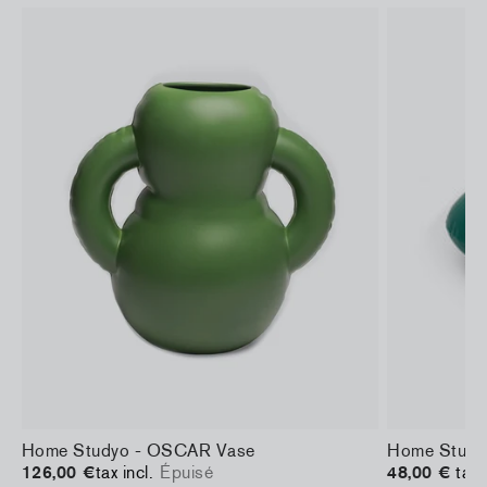
Home Studyo - OSCAR Vase
Home Study
126,00 €
tax incl.
Épuisé
48,00 €
taxe