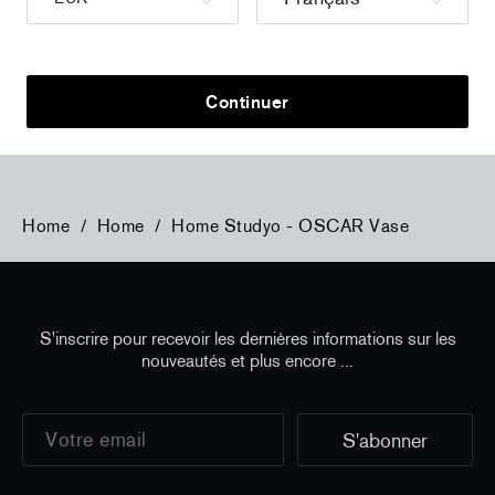
a
Christiane Pooley - You Will Inherit These
Christiane P
Flowers, 2024 (signed poster)
Flowers, 202
150,00 €
taxe incluse
30,00 €
taxe
Continuer
Home
/
Home
/
Home Studyo - OSCAR Vase
S'inscrire pour recevoir les dernières informations sur les
nouveautés et plus encore ...