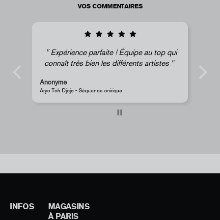
VOS COMMENTAIRES
Expérience parfaite ! Équipe au top qui
connaît très bien les différents artistes
Anonyme
A
Aryo Toh Djojo - Séquence onirique
J
INFOS
MAGASINS
À PARIS