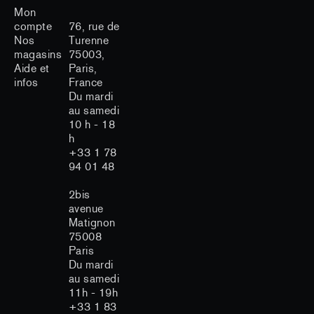
Mon
compte
76, rue de
Nos
Turenne
magasins
75003,
Aide et
Paris,
infos
France
Du mardi
au samedi
10 h - 18
h
+33 1 78
94 01 48
2bis
avenue
Matignon
75008
Paris
Du mardi
au samedi
11h - 19h
+33 1 83