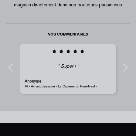
magasin directement dans nos boutiques parisiennes
VOS COMMENTAIRES
i
Super !
Anonyme
s
JR - Aimant classique « La Caverne du Pont-Neuf »
Pe