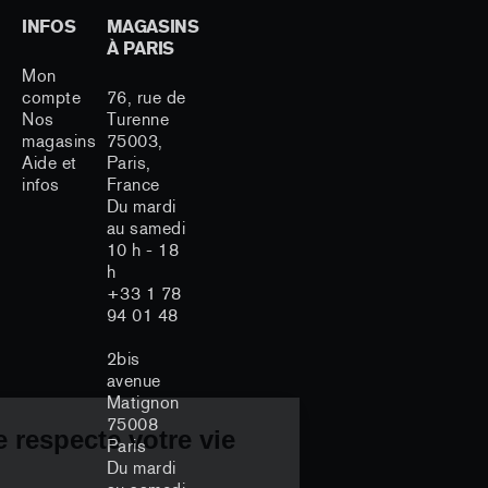
INFOS
MAGASINS
À PARIS
Mon
compte
76, rue de
Nos
Turenne
magasins
75003,
Aide et
Paris,
infos
France
Du mardi
au samedi
10 h - 18
h
+33 1 78
94 01 48
2bis
avenue
Matignon
75008
Continuer sans accepter
Perrotin Store respecte votre vie
Paris
Du mardi
privée