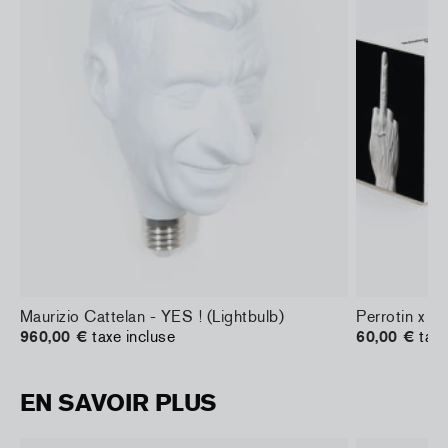
Maurizio Cattelan - YES ! (Lightbulb)
Perrotin x M
960,00 €
taxe incluse
60,00 €
taxe
EN SAVOIR PLUS