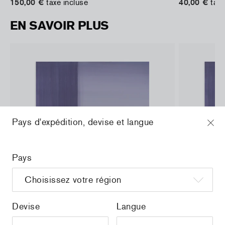
150,00 €
taxe incluse
40,00 €
taxe
EN SAVOIR PLUS
Pays d'expédition, devise et langue
Pays
Devise
Langue