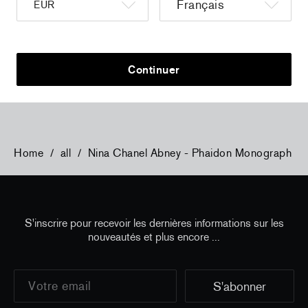
a
Christiane Pooley - You Will Inherit These
Christiane P
Flowers, 2024 (signed poster)
Flowers, 202
150,00 €
taxe incluse
30,00 €
taxe
Continuer
Home
/
all
/
Nina Chanel Abney - Phaidon Monograph
S'inscrire pour recevoir les dernières informations sur les
nouveautés et plus encore ...