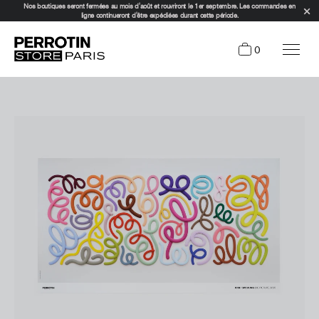
Nos boutiques seront fermées au mois d'août et rouvriront le 1er septembre. Les commandes en
ligne continueront d'être expédiées durant cette période.
0