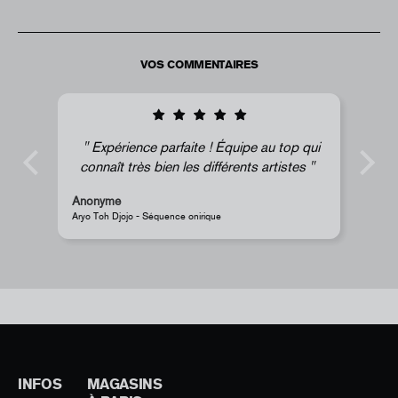
VOS COMMENTAIRES
Expérience parfaite ! Équipe au top qui
connaît très bien les différents artistes
Anonyme
Ano
Aryo Toh Djojo - Séquence onirique
JR - 
INFOS
MAGASINS