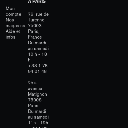
À PARIS
Mon
compte
76, rue de
Nos
Turenne
magasins
75003,
Aide et
Paris,
infos
France
Du mardi
au samedi
10 h - 18
h
+33 1 78
94 01 48
2bis
avenue
Matignon
75008
Paris
Du mardi
au samedi
11h - 19h