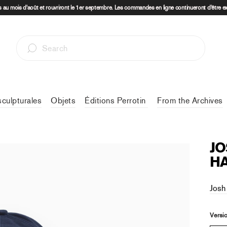
au mois d'août et rouvriront le 1er septembre. Les commandes en ligne continueront d'être e
sculpturales
Objets
Éditions Perrotin
From the Archives
JO
H
Josh
Versi