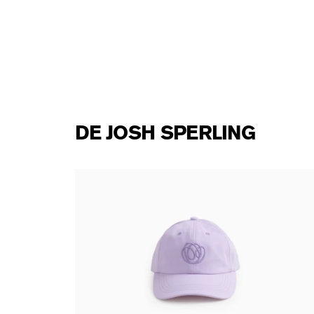
DE JOSH SPERLING
ness,
Josh Sperling - Lily Hat
60,00 €
taxe incluse