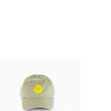
sh Sperling - Around the Sun hat
,00 €
taxe incluse