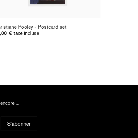
ristiane Pooley - Postcard set
Hernan Bas
,00 €
taxe incluse
70,00 €
ta
encore ...