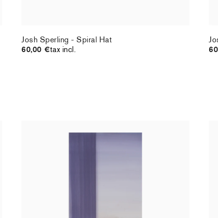
Josh Sperling - Spiral Hat
Jo
60,00 €
tax incl.
60
Christiane Pooley - You Will Inherit These
Ch
Flowers, 2024 (standard poster)
21
30,00 €
taxe incluse