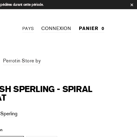
xpédiées durant cette période.
CONNEXION
PANIER
0
PAYS
Perrotin Store by
SH SPERLING - SPIRAL
AT
 Sperling
on