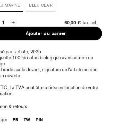
EU MARINE
BLEU CLAIR
60,00 €
tax incl.
Ajouter au panier
sé par l'artiste, 2025
uette 100 % coton biologique avec cordon de
age
 brodé sur le devant, signature de l'artiste au dos
on ouverte
TTC. La TVA peut être retirée en fonction de votre
isation.
ison & retours
ager
FB
TW
PIN