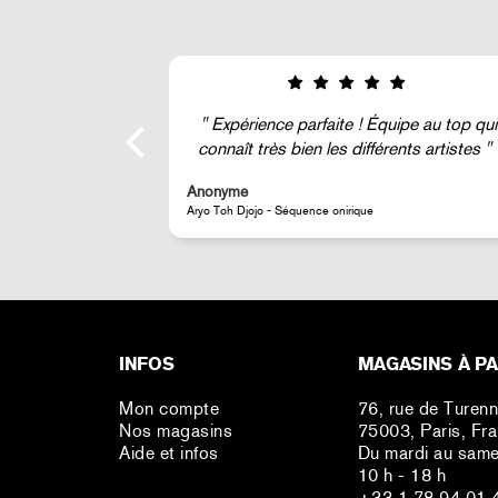
! Équipe au top qui
Super !
ifférents artistes
Anonyme
que
JR - Aimant classique « La Caverne du Pont-Neuf »
INFOS
MAGASINS À PA
Mon compte
76, rue de Turen
Nos magasins
75003, Paris, Fr
Aide et infos
Du mardi au same
10 h - 18 h
+33 1 78 94 01 