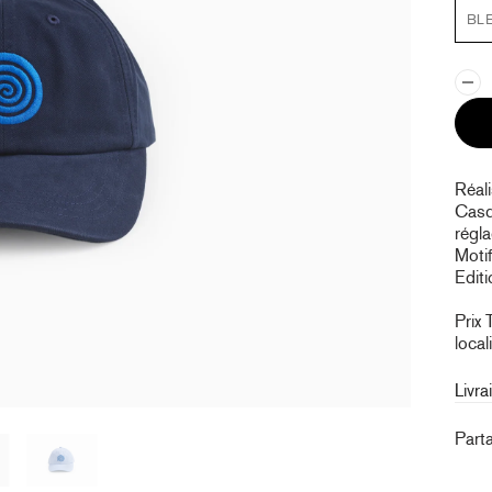
BL
Réali
Casq
régl
Motif
Editi
Prix 
local
Livra
Part