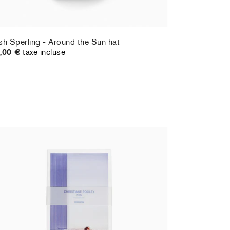
sh Sperling - Around the Sun hat
,00 €
taxe incluse
ristiane Pooley - Postcard set
Hernan Bas
,00 €
taxe incluse
70,00 €
ta