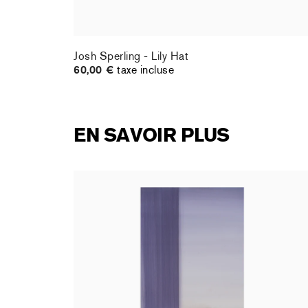
ness,
Josh Sperling - Lily Hat
60,00 €
taxe incluse
EN SAVOIR PLUS
rt : la
Christiane Pooley - You Will Inherit These
Flowers, 2024 (signed poster)
150,00 €
taxe incluse