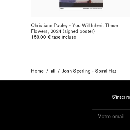
rt : la
Christiane Pooley - You Will Inherit These
Flowers, 2024 (signed poster)
150,00 €
taxe incluse
Home
/
all
/
Josh Sperling - Spiral Hat
S'inscrir