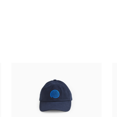
Josh Sperling - Spiral Hat
Jo
60,00 €
tax incl.
60