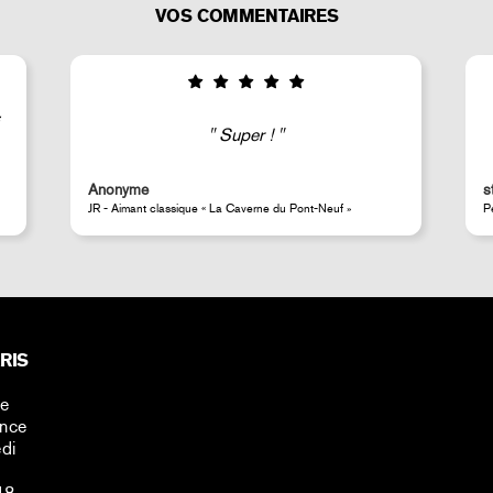
VOS COMMENTAIRES
Good selection of fairly rare products;
very fast shipping (within 24 hours) and
well-protected.
steeven d.
Perrotin Store Paris
RIS
ne
ance
di
48