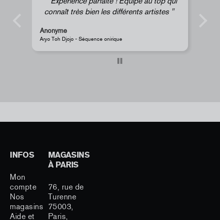
Expérience parfaite ! Équipe au top qui
connaît très bien les différents artistes
Anonyme
A
Aryo Toh Djojo - Séquence onirique
J
INFOS
MAGASINS
À PARIS
Mon
compte
76, rue de
Nos
Turenne
magasins
75003,
Aide et
Paris,