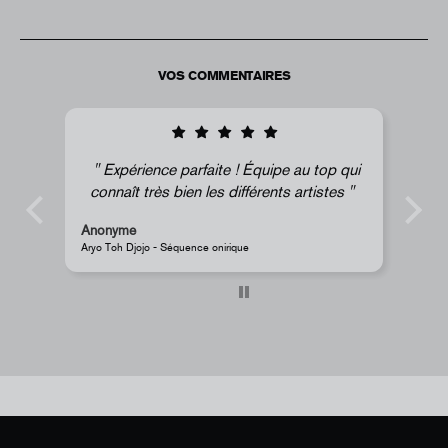
VOS COMMENTAIRES
Expérience parfaite ! Équipe au top qui
connaît très bien les différents artistes
Anonyme
Ano
Aryo Toh Djojo - Séquence onirique
JR - 