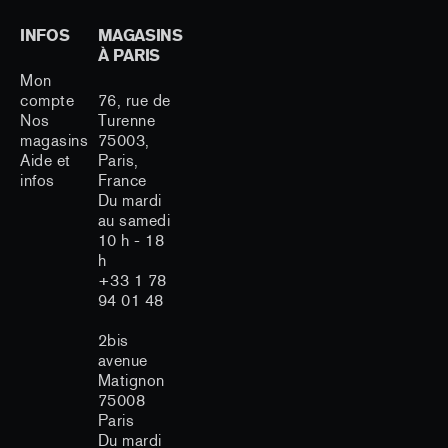
INFOS
MAGASINS
À PARIS
Mon
compte
76, rue de
Nos
Turenne
magasins
75003,
Aide et
Paris,
infos
France
Du mardi
au samedi
10 h - 18
h
+33 1 78
94 01 48
2bis
avenue
Matignon
75008
Paris
Du mardi